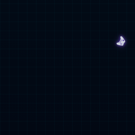
首页| J9九游国际集团中国官方网站| 本地算力与云端Token波峰外挂！
5月21日 敬请期待
了解更多