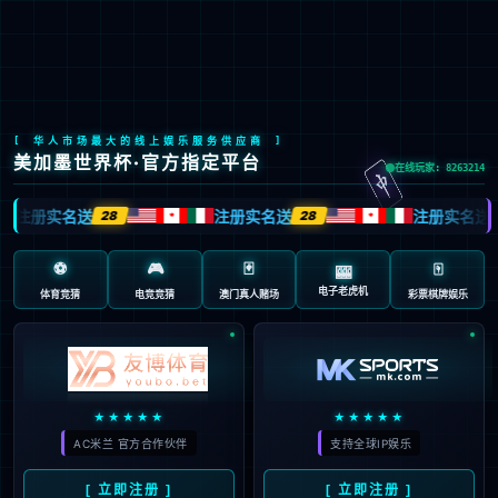
emc易倍
emc易倍文化
践行“通”的哲学，以人为本，诚信通达；
立天人合一之德，行大健康之道。
了解更多>